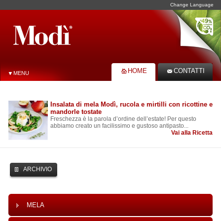
Change Language
HOME
CONTATTI
MENU
Insalata di mela Modì, rucola e mirtilli con ricottine e
mandorle tostate
Freschezza è la parola d’ordine dell’estate! Per questo
abbiamo creato un facilissimo e gustoso antipasto...
Vai alla Ricetta
ARCHIVIO
MELA