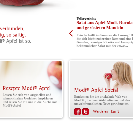
Tellergerichte
Salat aus Apfel Modì, Rucol
und gerösteten Mandeln
rverbunden,
g, so saftig.
Frische heißt im Sommer die Losung! Da
die sich leicht zubereiten lässt und ein
® Apfel ist so.
Gemüse, cremiger Ricotta und knusprige
bekömmlicher Salat mit der etwas...
Rezepte Modì® Apfel
Modì® Apfel Social
Lassen Sie sich von originellen und
Entdecken Sie die prickelnde Welt von
schmackhaften Gerichten inspirieren
Modì® , die dem Wohlbefinden und den
und reisen Sie mit uns in die Küche mit
umweltfreundlichen News gewidmet ist.
Modì® Apfel
Werde ein fan