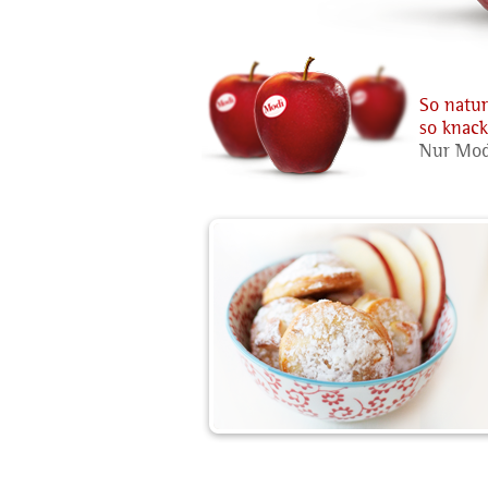
So natu
so knacki
Nur Modì