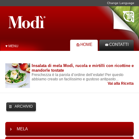
Change Language
HOME
CONTATTI
MENU
Insalata di mela Modì, rucola e mirtilli con ricottine e
mandorle tostate
Freschezza è la parola d’ordine dell’estate! Per questo
abbiamo creato un facilissimo e gustoso antipasto...
Vai alla Ricetta
ARCHIVIO
MELA