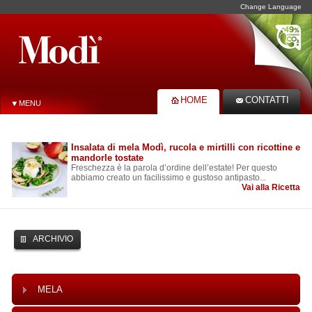
Change Language
HOME
CONTATTI
MENU
Insalata di mela Modì, rucola e mirtilli con ricottine e
mandorle tostate
Freschezza è la parola d’ordine dell’estate! Per questo
abbiamo creato un facilissimo e gustoso antipasto...
Vai alla Ricetta
ARCHIVIO
MELA