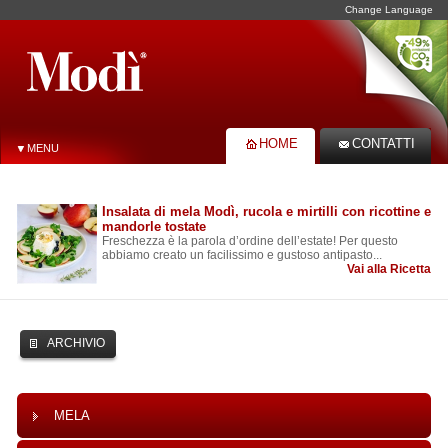
Change Language
HOME
CONTATTI
MENU
Insalata di mela Modì, rucola e mirtilli con ricottine e
mandorle tostate
Freschezza è la parola d’ordine dell’estate! Per questo
abbiamo creato un facilissimo e gustoso antipasto...
Vai alla Ricetta
ARCHIVIO
MELA