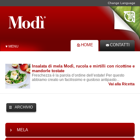
Change Language
HOME
CONTATTI
MENU
Insalata di mela Modì, rucola e mirtilli con ricottine e
mandorle tostate
Freschezza è la parola d’ordine dell’estate! Per questo
abbiamo creato un facilissimo e gustoso antipasto...
Vai alla Ricetta
ARCHIVIO
MELA