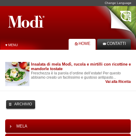
Change Language
HOME
CONTATTI
MENU
Insalata di mela Modì, rucola e mirtilli con ricottine e
mandorle tostate
Freschezza è la parola d’ordine dell’estate! Per questo
abbiamo creato un facilissimo e gustoso antipasto...
Vai alla Ricetta
ARCHIVIO
MELA